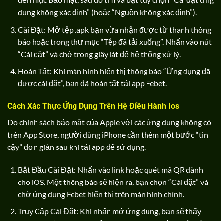
dụng không xác định” (hoặc “Nguồn không xác định”).
Cài Đặt: Mở tệp .apk bạn vừa nhận được từ thanh thông
báo hoặc trong thư mục “Tệp đã tải xuống”. Nhấn vào nút
“Cài đặt” và chờ trong giây lát để hệ thống xử lý.
Hoàn Tất: Khi màn hình hiển thị thông báo “Ứng dụng đã
được cài đặt”, bạn đã hoàn tất tải app Febet.
Cách Xác Thực Ứng Dụng Trên Hệ Điều Hành Ios
Do chính sách bảo mật của Apple với các ứng dụng không có
trên App Store, người dùng iPhone cần thêm một bước “tin
cậy” đơn giản sau khi tải app để sử dụng.
Bắt Đầu Cài Đặt: Nhấn vào link hoặc quét mã QR dành
cho iOS. Một thông báo sẽ hiện ra, bạn chọn “Cài đặt” và
chờ ứng dụng Febet hiển thị trên màn hình chính.
Truy Cập Cài Đặt: Khi nhấn mở ứng dụng, bạn sẽ thấy