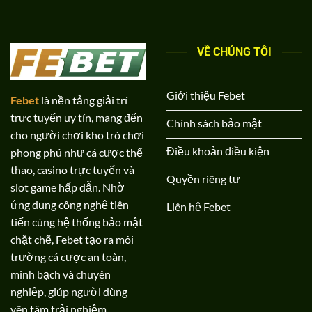
VỀ CHÚNG TÔI
Giới thiệu Febet
Febet
là nền tảng giải trí
trực tuyến uy tín, mang đến
Chính sách bảo mật
cho người chơi kho trò chơi
Điều khoản điều kiện
phong phú như cá cược thể
thao, casino trực tuyến và
Quyền riêng tư
slot game hấp dẫn. Nhờ
ứng dụng công nghệ tiên
Liên hệ Febet
tiến cùng hệ thống bảo mật
chặt chẽ, Febet tạo ra môi
trường cá cược an toàn,
minh bạch và chuyên
nghiệp, giúp người dùng
yên tâm trải nghiệm.