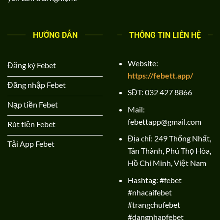
HƯỚNG DẪN
THÔNG TIN LIÊN HỆ
Website:
Đăng ký Febet
https://febett.app/
Đăng nhập Febet
SĐT: 032 427 8866
Nạp tiền Febet
Mail:
febettapp@gmail.com
Rút tiền Febet
Địa chỉ: 249 Thống Nhất,
Tải App Febet
Tân Thành, Phú Thọ Hòa,
Hồ Chí Minh, Việt Nam
Hashtag: #febet
#nhacaifebet
#trangchufebet
#dangnhapfebet